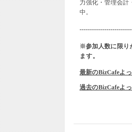
力強化・管理会計
中。
-------------------------
※参加人数に限り
ます。
最新のBizCaf
過去のBizCaf