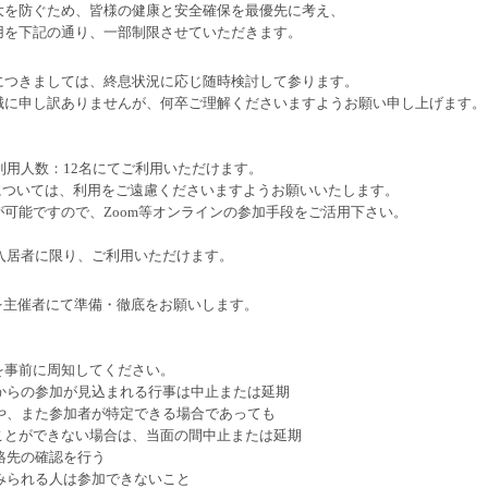
大を防ぐため、皆様の健康と安全確保を最優先に考え、
用を下記の通り、一部制限させていただきます。
につきましては、終息状況に応じ随時検討して参ります。
誠に申し訳ありませんが、何卒ご理解くださいますようお願い申し上げます。
利用人数：12名にてご利用いただけます。
については、利用をご遠慮くださいますようお願いいたします。
可能ですので、Zoom等オンラインの参加手段をご活用下さい。
入居者に限り、ご利用いただけます。
を主催者にて準備・徹底をお願いします。
を事前に周知してください。
域からの参加が見込まれる行事は中止または延期
事や、また参加者が特定できる場合であっても
ことができない場合は、当面の間中止または延期
連絡先の確認を行う
がみられる人は参加できないこと