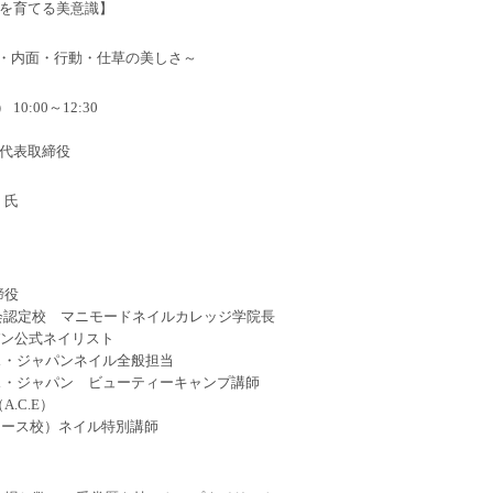
を育てる美意識】
・内面・行動・仕草の美しさ～
0:00～12:30
 代表取締役
）氏
締役
会認定校 マニモードネイルカレッジ学院長
パン公式ネイリスト
バース・ジャパンネイル全般担当
バース・ジャパン ビューティーキャンプ講師
.C.E）
ンス/ニース校）ネイル特別講師