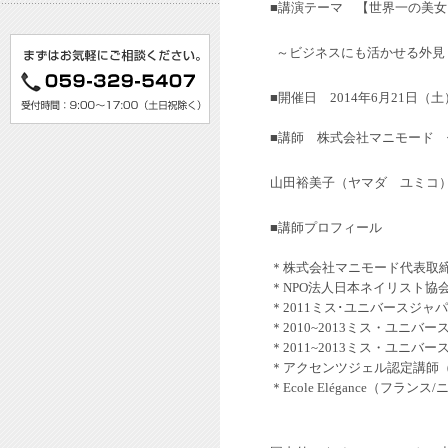
■講演テーマ
【世界一の美女
～ビジネスにも活かせる外見
■開催日 2014年6月21日（土） 1
■講師 株式会社マニモード
山田裕美子（ヤマダ ユミコ
■講師プロフィール
＊株式会社マニモード代表取
＊NPO法人日本ネイリスト協
＊2011ミス･ユニバースジャ
＊2010~2013ミス・ユニ
＊2011~2013ミス・ユニ
＊アクセンツジェル認定講師（A
＊Ecole Elégance（フラ