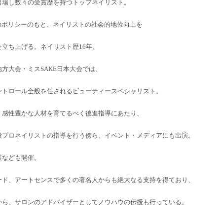
出場し数々の受賞歴を持つトップネイリスト。
のポリシーのもと、ネイリストの
社会的地位向上を
を立ち上げる。
ネイリスト歴16年。
方大会・ミスSAKE日本大会では、
ントロール全般を任される
ビューティースペシャリスト。
・感性豊かな人材を育てるべく
後進指導にあたり、
役プロネイリストの
指導を行う傍ら、
イベント・メディアにも出演。
展なども開催。
ード、アートセンスで多くの
著名人からも絶大なる支持を得ており、
から、サロンのアドバイザーとしてノウハウの伝授も行っている。